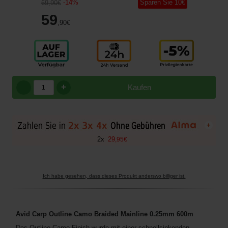
-
14
%
Sparen Sie
10
€
69
,90
€
59
,90
€
+
Kaufen
+
2
x
29
,
95
€
Ich habe gesehen, dass dieses Produkt anderswo billiger ist.
Avid Carp Outline Camo Braided Mainline 0.25mm 600m
Das Outline Camo-Finish wurde mit einer schnellsinkenden