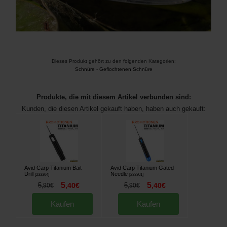
Dieses Produkt gehört zu den folgenden Kategorien:
Schnüre
-
Geflochtenen Schnüre
Produkte, die mit diesem Artikel verbunden sind:
Kunden, die diesen Artikel gekauft haben, haben auch gekauft:
Avid Carp Titanium Bait
Avid Carp Titanium Gated
Drill
Needle
[
233304
]
[
233301
]
5
5
5
,
40
€
5
,
40
€
,
90
€
,
90
€
Kaufen
Kaufen