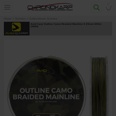
0
Home
»
Schnüre
»
Geflochtenen Schnüre
Avid Carp Outline Camo Braided Mainline 0.25mm 600m
[
206003
]