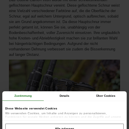
geflochtenen Hauptschnur vereint. Diese geflochtene Schnur weist
eine Vielzahl verschiedener Farbtöne auf, die die Oberfläche der
Schnur, egal auf welchem Untergrund, optisch aufbrechen, sobald
sie am Grund angekommen ist. Da diese Hauptschnur immer
perfekt getarnt ist, können Sie sie, unabhängig von der
Bodenbeschaffenheit, voller Zuversicht einsetzen. Ihre unglaublich
hohe Knoten- und Abriebfestigkeit machen sie zur brillanten Wahl
bei hängerträchtigen Bedingungen. Aufgrund der nicht
vorhandenen Dehnung verbessert sie zudem die Bisserkennung
auf langer Distanz.
Zustimmung
Details
Über Cookies
Diese Webseite verwendet Cookies
Wir verwenden Cookies, um Inhalte und Anzeigen zu personalisieren,
Funktionen für soziale Medien anbieten zu können und die Zugriffe auf unsere
Website zu analysieren. Außerdem geben wir Informationen zu Ihrer Verwendung
unserer Website an unsere Partner für soziale Medien, Werbung und Analysen
weiter. Unsere Partner führen diese Informationen möglicherweise mit weiteren
Alle zulassen