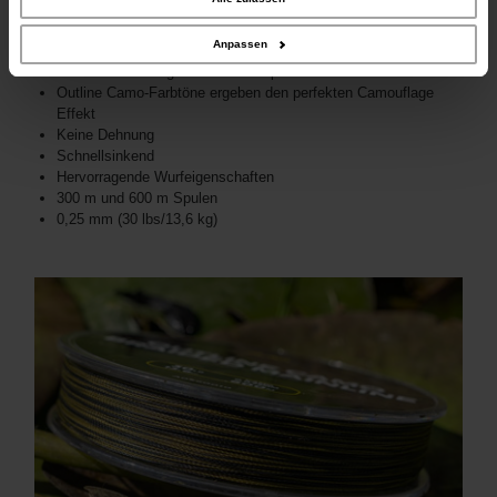
Daten zusammen, die Sie ihnen bereitgestellt haben oder die sie im Rahmen
Ihrer Nutzung der Dienste gesammelt haben.
Anpassen
Schnellsinkende geflochtene Hauptschnur
Outline Camo-Farbtöne ergeben den perfekten Camouflage
Effekt
Keine Dehnung
Schnellsinkend
Hervorragende Wurfeigenschaften
300 m und 600 m Spulen
0,25 mm (30 lbs/13,6 kg)