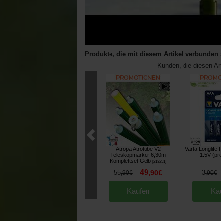
Produkte, die mit diesem Artikel verbunden 
Kunden, die diesen Ar
Atropa Atrotube V2
Varta Longlife
Teleskopmarker 6,30m
1.5V (pr
Komplettset Gelb
[
213251
]
49
55
,
90
€
3
,
90
€
,
90
€
Kaufen
Ka