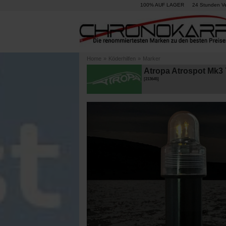
100% AUF LAGER
24 Stunden V
Home
»
Köderhilfen
»
Marker
Atropa Atrospot Mk3
[
213645
]