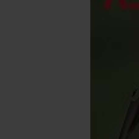
Atropa Atrotube
Ankerring
[
213256
]
5
7
,
20
€
,
20
€
Kaufen