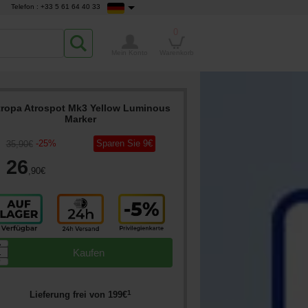
Telefon : +33 5 61 64 40 33
0
Mein Konto
Warenkorb
tropa Atrospot Mk3 Yellow Luminous
Marker
-
25
%
Sparen Sie
9
€
35
,90
€
26
,90
€
▲
Kaufen
▼
1
Lieferung frei von
199
€