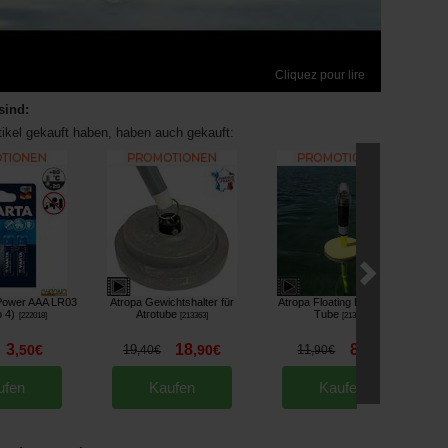
Cliquez pour lire
sind:
tikel gekauft haben, haben auch gekauft:
 Power AAA LR03
Atropa Gewichtshalter für
Atropa Floating Kit für Spot
o 4)
Atrotube
Tube
[
222018
]
[
213363
]
[
213495
]
3
18
8
,
50
€
19
,
90
€
11
,
90
€
,
40
€
,
90
€
ufen
Kaufen
Kaufen